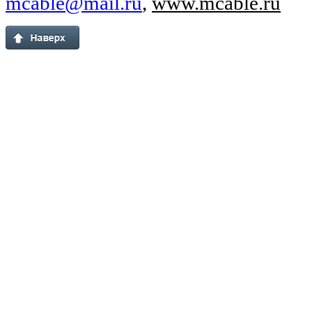
mcable@mail.ru
,
www.mcable.ru