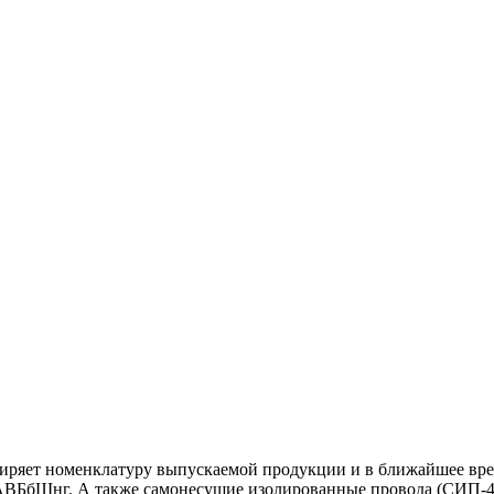
латуру выпускаемой продукции и в ближайшее время зав
БбШнг. А также самонесущие изолированные провода (СИП-4),