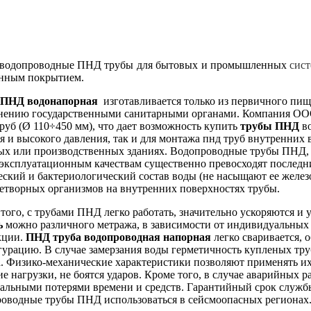
е водопроводные ПНД трубы для бытовых и промышленных
сис
ненным покрытием.
 ПНД водонапорная
изготавливается только из первичного пищ
нению государственными санитарными органами. Компания ОО
уб (Ø 110÷450 мм), что дает возможность купить
трубы ПНД
во
я и высокого давления, так и для монтажа пнд труб внутренни
х или производственных зданиях. Водопроводные трубы ПНД, ц
эксплуатационным качествам существенно превосходят последн
ский и бактериологический состав воды (не насыщают ее желез
етворных организмов на внутренних поверхностях трубы.
того, с трубами ПНД легко работать, значительно ускоряются 
ь
можно различного метража, в зависимости от индивидуальных
кции.
ПНД труба водопроводная напорная
легко сваривается,
урацию. В случае замерзания воды герметичность купленых тр
. Физико-механические характеристики позволяют применять и
е нагрузки, не боятся ударов. Кроме того, в случае аварийных
льными потерями времени и средств. Гарантийный срок службы н
оводные трубы ПНД использоваться в сейсмоопасных регионах