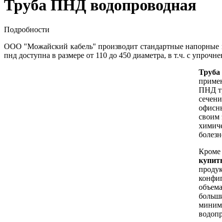
Труба ПНД водопроводная
Подробности
ООО "Можайский кабель" производит стандартные напорны
пнд доступна в размере от 110 до 450 диаметра, в т.ч. с упроч
Труба
приме
ПНД тр
сечени
офисны
своим 
химиче
болезн
Кроме 
купит
проду
конфиг
объема
больши
минима
водопр