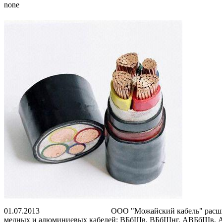
none
01.07.2013 ООО "Можайский кабель" расширяет номенк
медных и алюминиевых кабелей: ВБбШв, ВБбШнг, АВБбШв, АВ