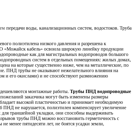
тем
передачи воды, канализационных систем, водостоков.
Труба
евого полиэтилена низкого давления и разрешена к
О «Можайск кабель» освоила широкую линейку продукции
допроводные как для магистральных водопроводов большого
х водопроводных систем в отдельных помещениях: жилых домах,
ена на которые существенно ниже, чем на металлические, по
ие. ПНД трубы не оказывают нежелательного влияния на
ом и его окислами) и не способствуют размножению
и удешевляются монтажные работы.
Трубы ПНД водопроводные
 пожеланий заказчика могут быть изменены размеры
 обладает высокой пластичностью и принимает необходимую
уб ПНД не нарушается, полиэтилен компенсирует увеличение
х для траншейной укладки, они способны выдерживать
 разрывов трубы ПНД можно восстановить герметичность с
е менее пятидесяти лет, не боятся усадки земли,
.