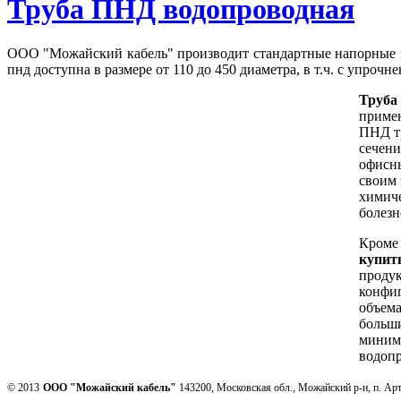
Труба ПНД водопроводная
ООО "Можайский кабель" производит стандартные напорны
пнд доступна в размере от 110 до 450 диаметра, в т.ч. с упроч
Труба
приме
ПНД тр
сечени
офисны
своим 
химиче
болезн
Кроме 
купит
проду
конфиг
объема
больши
минима
водопр
© 2013
ООО "Можайский кабель"
143200, Московская обл., Можайский р-н, п. Ар