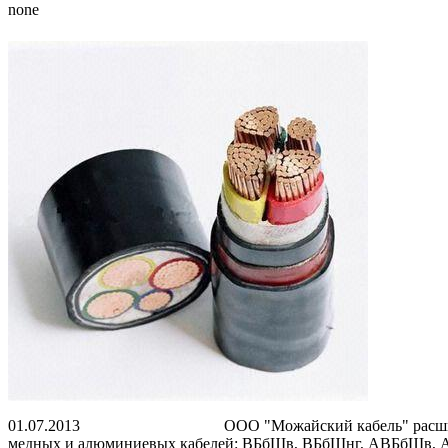
none
01.07.2013 ООО "Можайский кабель" расширяет номенк
медных и алюминиевых кабелей: ВБбШв, ВБбШнг, АВБбШв, АВ