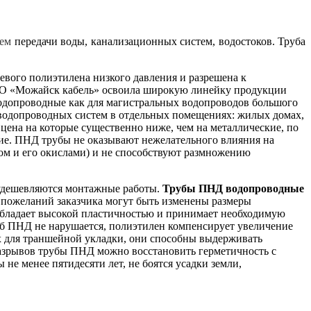
тем
передачи воды, канализационных систем, водостоков.
Труба
евого полиэтилена низкого давления и разрешена к
О «Можайск кабель» освоила широкую линейку продукции
допроводные как для магистральных водопроводов большого
х водопроводных систем в отдельных помещениях: жилых домах,
ена на которые существенно ниже, чем на металлические, по
ие. ПНД трубы не оказывают нежелательного влияния на
ом и его окислами) и не способствуют размножению
и удешевляются монтажные работы.
Трубы ПНД водопроводные
 пожеланий заказчика могут быть изменены размеры
 обладает высокой пластичностью и принимает необходимую
уб ПНД не нарушается, полиэтилен компенсирует увеличение
х для траншейной укладки, они способны выдерживать
 разрывов трубы ПНД можно восстановить герметичность с
е менее пятидесяти лет, не боятся усадки земли,
.