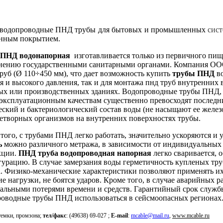
е водопроводные ПНД трубы для бытовых и промышленных
сис
ненным покрытием.
 ПНД водонапорная
изготавливается только из первичного пищ
нению государственными санитарными органами. Компания ОО
уб (Ø 110÷450 мм), что дает возможность купить
трубы ПНД
во
я и высокого давления, так и для монтажа пнд труб внутренни
х или производственных зданиях. Водопроводные трубы ПНД, ц
эксплуатационным качествам существенно превосходят последн
ский и бактериологический состав воды (не насыщают ее желез
етворных организмов на внутренних поверхностях трубы.
того, с трубами ПНД легко работать, значительно ускоряются 
ь
можно различного метража, в зависимости от индивидуальных
кции.
ПНД труба водопроводная напорная
легко сваривается,
урацию. В случае замерзания воды герметичность купленых тр
. Физико-механические характеристики позволяют применять и
е нагрузки, не боятся ударов. Кроме того, в случае аварийных
льными потерями времени и средств. Гарантийный срок службы н
оводные трубы ПНД использоваться в сейсмоопасных регионах
темки, промзона;
тел/факс
: (49638) 69-027 ;
E-mail
:
mcable@mail.ru
,
www.mcable.ru