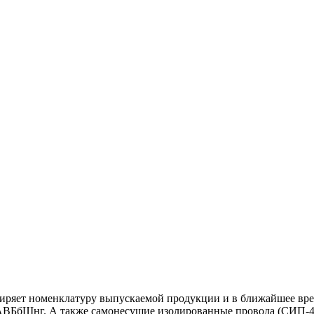
латуру выпускаемой продукции и в ближайшее время зав
БбШнг. А также самонесущие изолированные провода (СИП-4),